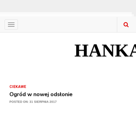
Menu
CIEKAWE
Nowa stolarka okienna – gdzie kupować? Co ku
HANK
POSTED ON: 31 SIERPNIA 2017
CIEKAWE
Przygotuj się na lato i na lata
POSTED ON: 31 SIERPNIA 2017
CIEKAWE
Ogród w nowej odsłonie
POSTED ON: 31 SIERPNIA 2017
CIEKAWE
Meble z litego drewna w mieszkaniach – na co 
POSTED ON: 31 SIERPNIA 2017
CIEKAWE