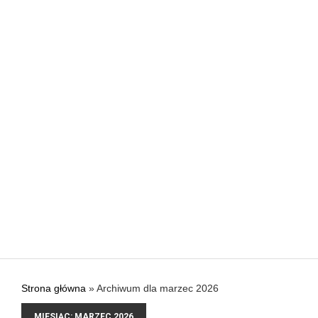
Jak urządzić kuchnię, aby w pełni wykorzystać jej
POSTED ON: 31 SIERPNIA 2017
CIEKAWE
Nowa stolarka okienna – gdzie kupować? Co ku
POSTED ON: 31 SIERPNIA 2017
CIEKAWE
Przygotuj się na lato i na lata
POSTED ON: 31 SIERPNIA 2017
Strona główna
»
Archiwum dla marzec 2026
MIESIĄC:
MARZEC 2026