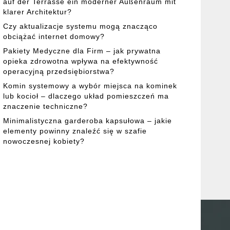
upować? Co kupować?
auf der Terrasse ein moderner Außenraum mit
klarer Architektur?
Czy aktualizacje systemu mogą znacząco
obciążać internet domowy?
Pakiety Medyczne dla Firm – jak prywatna
opieka zdrowotna wpływa na efektywność
operacyjną przedsiębiorstwa?
Komin systemowy a wybór miejsca na kominek
lub kocioł – dlaczego układ pomieszczeń ma
znaczenie techniczne?
Minimalistyczna garderoba kapsułowa – jakie
elementy powinny znaleźć się w szafie
nowoczesnej kobiety?