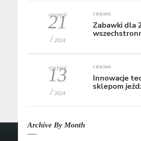
sierpień
21
CIEKAWE
Zabawki dla 2
wszechstron
/
2024
sierpień
13
CIEKAWE
Innowacje tec
sklepom jeźd
/
2024
Archive By Month