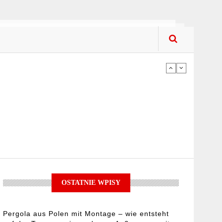
upować? Co kupować?
iach – na co zwracać uwagę podczas
ykorzystać jej potencjał?
OSTATNIE WPISY
Pergola aus Polen mit Montage – wie entsteht