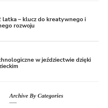
Nowa stolarka okienna – gdzie k
POSTED ON: 31 SIERPNIA 2017
CIEKAWE
 latka – klucz do kreatywnego i
Przygotuj się na lato i na lata
nego rozwoju
POSTED ON: 31 SIERPNIA 2017
hnologiczne w jeździectwie dzięki
zieckim
Archive By Categories