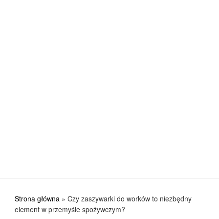
Jak urządzić kuchnię, aby w pełni wykorzystać jej
POSTED ON: 31 SIERPNIA 2017
CIEKAWE
Nowa stolarka okienna – gdzie kupować? Co ku
POSTED ON: 31 SIERPNIA 2017
CIEKAWE
Przygotuj się na lato i na lata
POSTED ON: 31 SIERPNIA 2017
Strona główna
»
Czy zaszywarki do worków to niezbędny
element w przemyśle spożywczym?