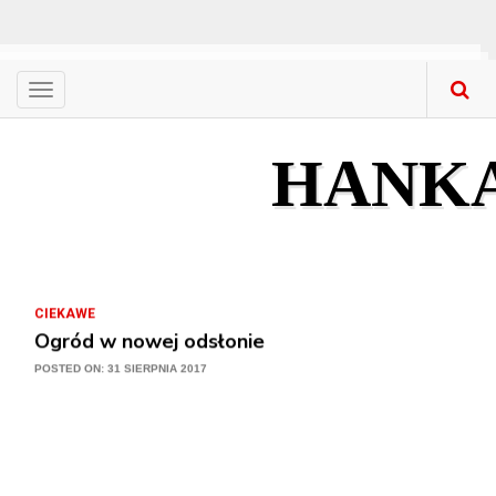
Menu
CIEKAWE
Nowa stolarka okienna – gdzie kupować? Co ku
HANK
POSTED ON: 31 SIERPNIA 2017
CIEKAWE
Przygotuj się na lato i na lata
POSTED ON: 31 SIERPNIA 2017
CIEKAWE
Ogród w nowej odsłonie
POSTED ON: 31 SIERPNIA 2017
CIEKAWE
Meble z litego drewna w mieszkaniach – na co 
POSTED ON: 31 SIERPNIA 2017
CIEKAWE