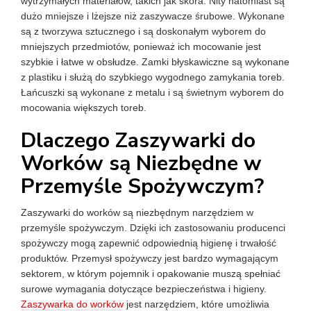
wytrzymałych materiałów, takich jak skóra. Nity natomiast są
dużo mniejsze i lżejsze niż zaszywacze śrubowe. Wykonane
są z tworzywa sztucznego i są doskonałym wyborem do
mniejszych przedmiotów, ponieważ ich mocowanie jest
szybkie i łatwe w obsłudze. Zamki błyskawiczne są wykonane
z plastiku i służą do szybkiego wygodnego zamykania toreb.
Łańcuszki są wykonane z metalu i są świetnym wyborem do
mocowania większych toreb.
Dlaczego Zaszywarki do
Worków są Niezbędne w
Przemyśle Spożywczym?
Zaszywarki do worków są niezbędnym narzędziem w
przemyśle spożywczym. Dzięki ich zastosowaniu producenci
spożywczy mogą zapewnić odpowiednią higienę i trwałość
produktów. Przemysł spożywczy jest bardzo wymagającym
sektorem, w którym pojemnik i opakowanie muszą spełniać
surowe wymagania dotyczące bezpieczeństwa i higieny.
Zaszywarka do worków
jest narzędziem, które umożliwia