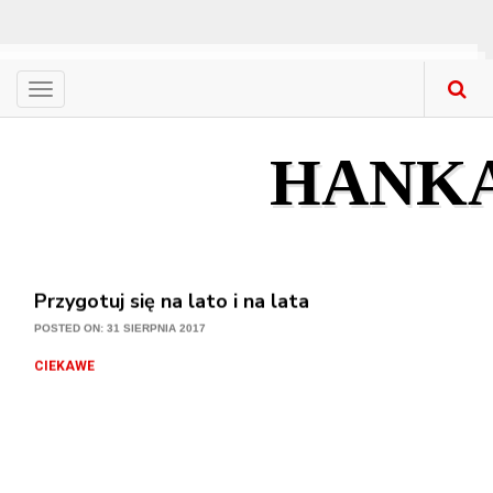
Menu
CIEKAWE
Nowa stolarka okienna – gdzie kupować? Co ku
HANK
POSTED ON: 31 SIERPNIA 2017
CIEKAWE
Przygotuj się na lato i na lata
POSTED ON: 31 SIERPNIA 2017
CIEKAWE
Ogród w nowej odsłonie
POSTED ON: 31 SIERPNIA 2017
CIEKAWE
Meble z litego drewna w mieszkaniach – na co 
POSTED ON: 31 SIERPNIA 2017
CIEKAWE