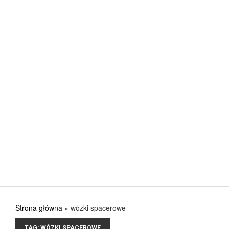
Jak urządzić kuchnię, aby w pełni wykorzystać jej
POSTED ON: 31 SIERPNIA 2017
CIEKAWE
Nowa stolarka okienna – gdzie kupować? Co ku
POSTED ON: 31 SIERPNIA 2017
CIEKAWE
Przygotuj się na lato i na lata
POSTED ON: 31 SIERPNIA 2017
Strona główna
»
wózki spacerowe
TAG:
WÓZKI SPACEROWE