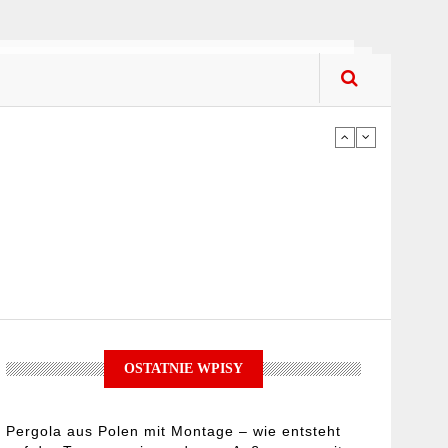
iach – na co zwracać uwagę podczas
ykorzystać jej potencjał?
OSTATNIE WPISY
upować? Co kupować?
Pergola aus Polen mit Montage – wie entsteht