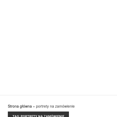
Jak urządzić kuchnię, aby w pełni wykorzystać jej
POSTED ON: 31 SIERPNIA 2017
CIEKAWE
Nowa stolarka okienna – gdzie kupować? Co ku
POSTED ON: 31 SIERPNIA 2017
CIEKAWE
Przygotuj się na lato i na lata
POSTED ON: 31 SIERPNIA 2017
Strona główna
»
portrety na zamówienie
TAG:
PORTRETY NA ZAMÓWIENIE