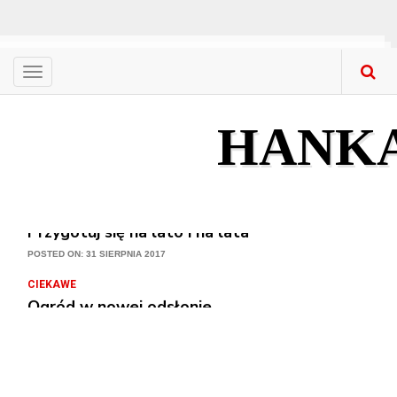
Menu
CIEKAWE
Nowa stolarka okienna – gdzie kupować? Co ku
HANK
POSTED ON: 31 SIERPNIA 2017
CIEKAWE
Przygotuj się na lato i na lata
POSTED ON: 31 SIERPNIA 2017
CIEKAWE
Ogród w nowej odsłonie
POSTED ON: 31 SIERPNIA 2017
CIEKAWE
Meble z litego drewna w mieszkaniach – na co 
POSTED ON: 31 SIERPNIA 2017
CIEKAWE