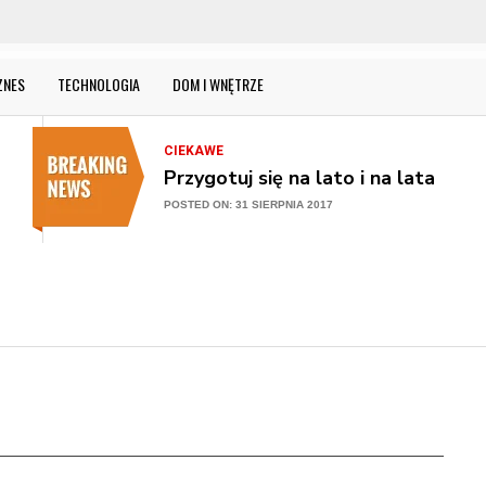
Nowa stolarka okienna – gdzie k
POSTED ON: 31 SIERPNIA 2017
CIEKAWE
ZNES
TECHNOLOGIA
DOM I WNĘTRZE
Przygotuj się na lato i na lata
POSTED ON: 31 SIERPNIA 2017
CIEKAWE
Ogród w nowej odsłonie
POSTED ON: 31 SIERPNIA 2017
CIEKAWE
Meble z litego drewna w mieszkan
kupna?
POSTED ON: 31 SIERPNIA 2017
CIEKAWE
Jak urządzić kuchnię, aby w pełni w
POSTED ON: 31 SIERPNIA 2017
CIEKAWE
Nowa stolarka okienna – gdzie k