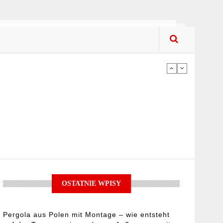
upować? Co kupować?
iach – na co zwracać uwagę podczas
ykorzystać jej potencjał?
OSTATNIE WPISY
Pergola aus Polen mit Montage – wie entsteht
upować? Co kupować?