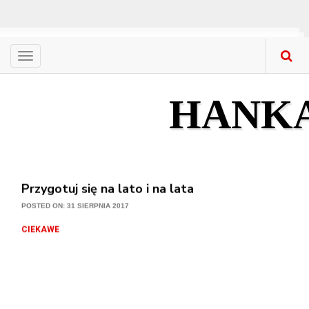
Menu
CIEKAWE
Nowa stolarka okienna – gdzie kupować? Co ku
HANK
POSTED ON: 31 SIERPNIA 2017
CIEKAWE
Przygotuj się na lato i na lata
POSTED ON: 31 SIERPNIA 2017
CIEKAWE
Ogród w nowej odsłonie
POSTED ON: 31 SIERPNIA 2017
CIEKAWE
Meble z litego drewna w mieszkaniach – na co 
POSTED ON: 31 SIERPNIA 2017
CIEKAWE