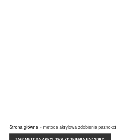
Jak urządzić kuchnię, aby w pełni wykorzystać jej
POSTED ON: 31 SIERPNIA 2017
CIEKAWE
Nowa stolarka okienna – gdzie kupować? Co ku
POSTED ON: 31 SIERPNIA 2017
CIEKAWE
Przygotuj się na lato i na lata
POSTED ON: 31 SIERPNIA 2017
Strona główna
»
metoda akrylowa zdobienia paznokci
TAG:
METODA AKRYLOWA ZDOBIENIA PAZNOKCI