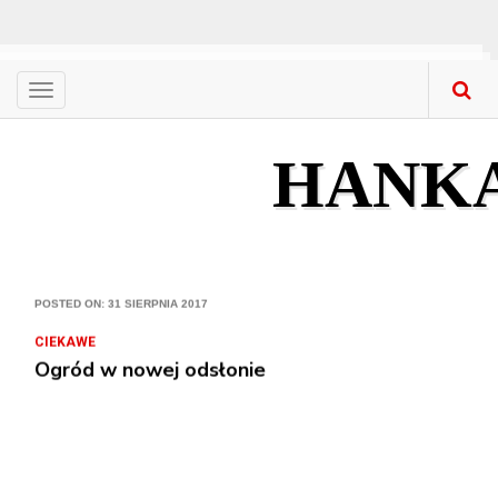
Menu
CIEKAWE
Nowa stolarka okienna – gdzie kupować? Co ku
HANK
POSTED ON: 31 SIERPNIA 2017
CIEKAWE
Przygotuj się na lato i na lata
POSTED ON: 31 SIERPNIA 2017
CIEKAWE
Ogród w nowej odsłonie
POSTED ON: 31 SIERPNIA 2017
CIEKAWE
Meble z litego drewna w mieszkaniach – na co 
POSTED ON: 31 SIERPNIA 2017
CIEKAWE