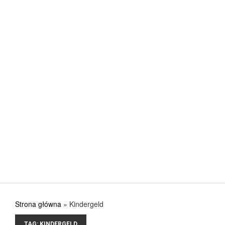
Jak urządzić kuchnię, aby w pełni wykorzystać jej
POSTED ON: 31 SIERPNIA 2017
CIEKAWE
Nowa stolarka okienna – gdzie kupować? Co ku
POSTED ON: 31 SIERPNIA 2017
CIEKAWE
Przygotuj się na lato i na lata
POSTED ON: 31 SIERPNIA 2017
Strona główna
»
Kindergeld
TAG:
KINDERGELD