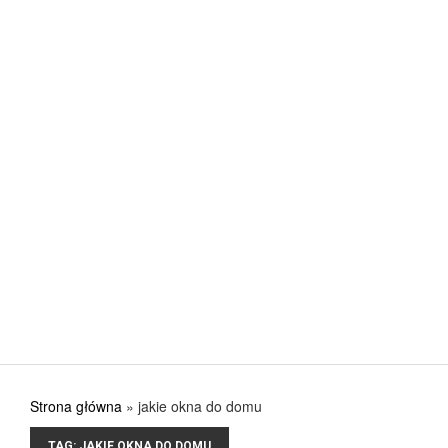
Jak urządzić kuchnię, aby w pełni wykorzystać jej
POSTED ON: 31 SIERPNIA 2017
CIEKAWE
Nowa stolarka okienna – gdzie kupować? Co ku
POSTED ON: 31 SIERPNIA 2017
CIEKAWE
Przygotuj się na lato i na lata
POSTED ON: 31 SIERPNIA 2017
Strona główna
»
jakie okna do domu
TAG:
JAKIE OKNA DO DOMU