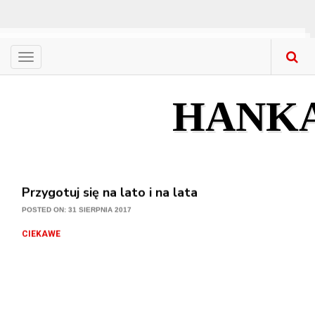
Menu
CIEKAWE
Nowa stolarka okienna – gdzie kupować? Co ku
HANK
POSTED ON: 31 SIERPNIA 2017
CIEKAWE
Przygotuj się na lato i na lata
POSTED ON: 31 SIERPNIA 2017
CIEKAWE
Ogród w nowej odsłonie
POSTED ON: 31 SIERPNIA 2017
CIEKAWE
Meble z litego drewna w mieszkaniach – na co 
POSTED ON: 31 SIERPNIA 2017
CIEKAWE