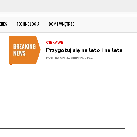
Nowa stolarka okienna – gdzie k
POSTED ON: 31 SIERPNIA 2017
CIEKAWE
ZNES
TECHNOLOGIA
DOM I WNĘTRZE
Przygotuj się na lato i na lata
POSTED ON: 31 SIERPNIA 2017
CIEKAWE
Ogród w nowej odsłonie
POSTED ON: 31 SIERPNIA 2017
CIEKAWE
Meble z litego drewna w mieszkan
kupna?
POSTED ON: 31 SIERPNIA 2017
CIEKAWE
Jak urządzić kuchnię, aby w pełni w
POSTED ON: 31 SIERPNIA 2017
CIEKAWE
Nowa stolarka okienna – gdzie k