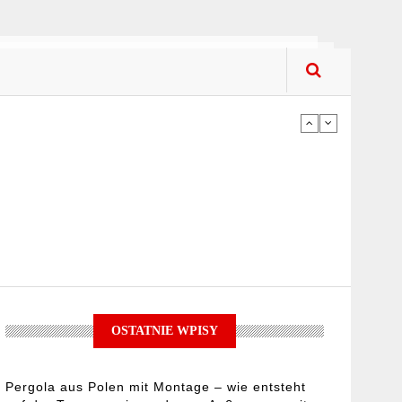
upować? Co kupować?
iach – na co zwracać uwagę podczas
ykorzystać jej potencjał?
OSTATNIE WPISY
Pergola aus Polen mit Montage – wie entsteht
upować? Co kupować?